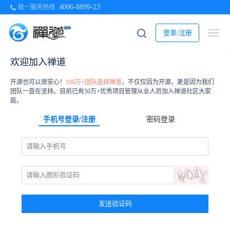
4006-8899-23
统一服务热线
登录/注册
欢迎加入禅道
开源也可以很安心！
100万+团队选择禅道
，不仅仅因为开源，更是因为我们
团队一直在坚持。目前已有50万+优秀项目管理从业人员加入禅道社区大家
庭。
手机号登录/注册
密码登录
发送验证码