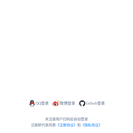
QQ登录
微博登录
Github登录
未注册用户扫码后自动登录
注册即代表同意
《注册协议》
和
《隐私协议》