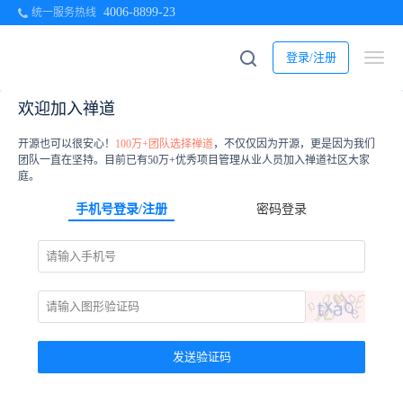
4006-8899-23
统一服务热线
登录/注册
欢迎加入禅道
开源也可以很安心！
100万+团队选择禅道
，不仅仅因为开源，更是因为我们
团队一直在坚持。目前已有50万+优秀项目管理从业人员加入禅道社区大家
庭。
手机号登录/注册
密码登录
发送验证码