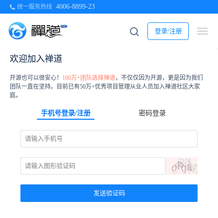
4006-8899-23
统一服务热线
登录/注册
欢迎加入禅道
开源也可以很安心！
100万+团队选择禅道
，不仅仅因为开源，更是因为我们
团队一直在坚持。目前已有50万+优秀项目管理从业人员加入禅道社区大家
庭。
手机号登录/注册
密码登录
发送验证码