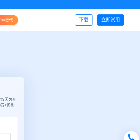
下载
立即试用
Jira替代
登录/注册
仅仅因为开
万+优秀