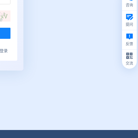
咨询
提问
反馈
ub登录
交流