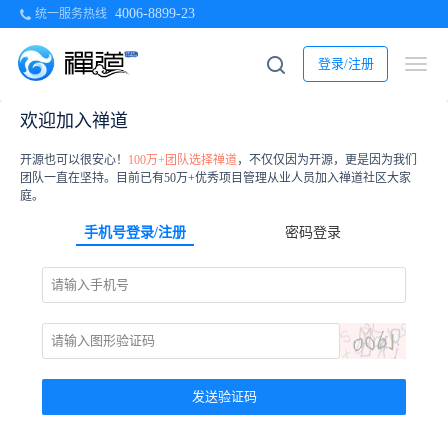
4006-8899-23
统一服务热线
登录/注册
欢迎加入禅道
开源也可以很安心！
100万+团队选择禅道
，不仅仅因为开源，更是因为我们
团队一直在坚持。目前已有50万+优秀项目管理从业人员加入禅道社区大家
庭。
手机号登录/注册
密码登录
发送验证码