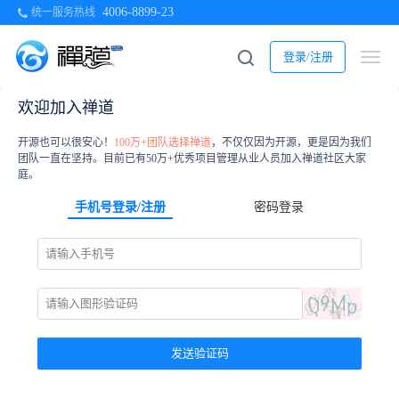
4006-8899-23
统一服务热线
登录/注册
欢迎加入禅道
开源也可以很安心！
100万+团队选择禅道
，不仅仅因为开源，更是因为我们
团队一直在坚持。目前已有50万+优秀项目管理从业人员加入禅道社区大家
庭。
手机号登录/注册
密码登录
发送验证码