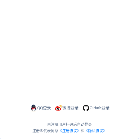
QQ登录
微博登录
Github登录
未注册用户扫码后自动登录
注册即代表同意
《注册协议》
和
《隐私协议》