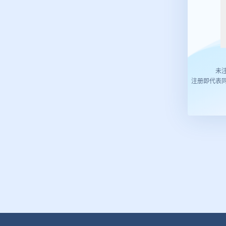
未
注册即代表