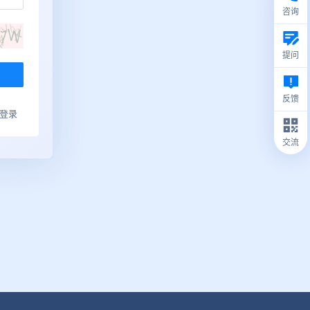
咨询
提问
反馈
ub登录
交流