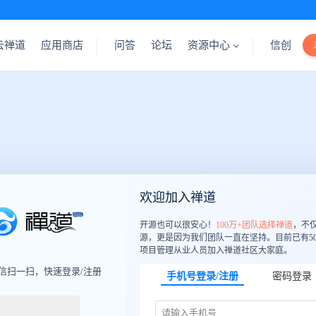
云禅道
应用商店
问答
论坛
资源中心
信创
欢迎加入禅道
开源也可以很安心！
100万+团队选择禅道
，不
源，更是因为我们团队一直在坚持。目前已有50
项目管理从业人员加入禅道社区大家庭。
信扫一扫，快速登录/注册
手机号登录/注册
密码登录