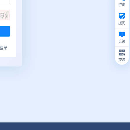
咨询
提问
反馈
ub登录
交流