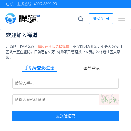
4006-8899-23
统一服务热线
登录/注册
欢迎加入禅道
开源也可以很安心！
100万+团队选择禅道
，不仅仅因为开源，更是因为我们
团队一直在坚持。目前已有50万+优秀项目管理从业人员加入禅道社区大家
庭。
手机号登录/注册
密码登录
发送验证码