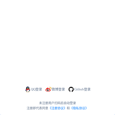
QQ登录
微博登录
Github登录
未注册用户扫码后自动登录
注册即代表同意
《注册协议》
和
《隐私协议》