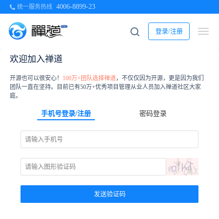
4006-8899-23
统一服务热线
登录/注册
欢迎加入禅道
开源也可以很安心！
100万+团队选择禅道
，不仅仅因为开源，更是因为我们
团队一直在坚持。目前已有50万+优秀项目管理从业人员加入禅道社区大家
庭。
手机号登录/注册
密码登录
发送验证码