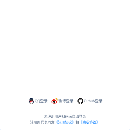
QQ登录
微博登录
Github登录
未注册用户扫码后自动登录
注册即代表同意
《注册协议》
和
《隐私协议》