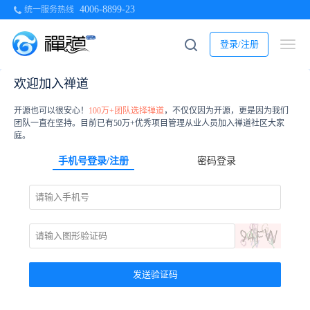
4006-8899-23
统一服务热线
登录/注册
欢迎加入禅道
开源也可以很安心！
100万+团队选择禅道
，不仅仅因为开源，更是因为我们
团队一直在坚持。目前已有50万+优秀项目管理从业人员加入禅道社区大家
庭。
手机号登录/注册
密码登录
发送验证码