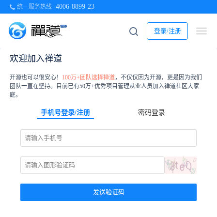
4006-8899-23
统一服务热线
登录/注册
欢迎加入禅道
开源也可以很安心！
100万+团队选择禅道
，不仅仅因为开源，更是因为我们
团队一直在坚持。目前已有50万+优秀项目管理从业人员加入禅道社区大家
庭。
手机号登录/注册
密码登录
发送验证码