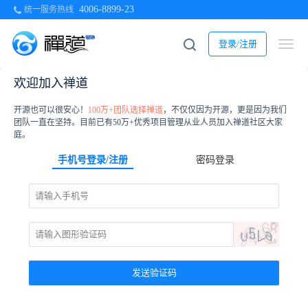
4006-8899-23
统一服务热线
登录/注册
欢迎加入禅道
开源也可以很安心！
100万+团队选择禅道
，不仅仅因为开源，更是因为我们
团队一直在坚持。目前已有50万+优秀项目管理从业人员加入禅道社区大家
庭。
手机号登录/注册
密码登录
发送验证码