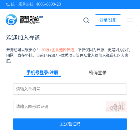
4006-8899-23
统一服务热线
登录/注册
欢迎加入禅道
开源也可以很安心！
100万+团队选择禅道
，不仅仅因为开源，更是因为我们
团队一直在坚持。目前已有50万+优秀项目管理从业人员加入禅道社区大家
庭。
手机号登录/注册
密码登录
发送验证码