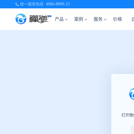
统一服务热线
4006-8899-23
产品
案例
服务
价格
打开微