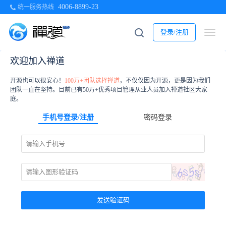
4006-8899-23
统一服务热线
登录/注册
欢迎加入禅道
开源也可以很安心！
100万+团队选择禅道
，不仅仅因为开源，更是因为我们
团队一直在坚持。目前已有50万+优秀项目管理从业人员加入禅道社区大家
庭。
手机号登录/注册
密码登录
发送验证码