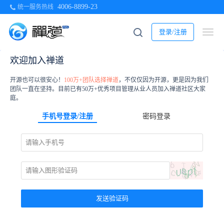
4006-8899-23
统一服务热线
登录/注册
欢迎加入禅道
开源也可以很安心！
100万+团队选择禅道
，不仅仅因为开源，更是因为我们
团队一直在坚持。目前已有50万+优秀项目管理从业人员加入禅道社区大家
庭。
手机号登录/注册
密码登录
发送验证码