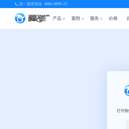
统一服务热线
4006-8899-23
产品
案例
服务
价格
打开微