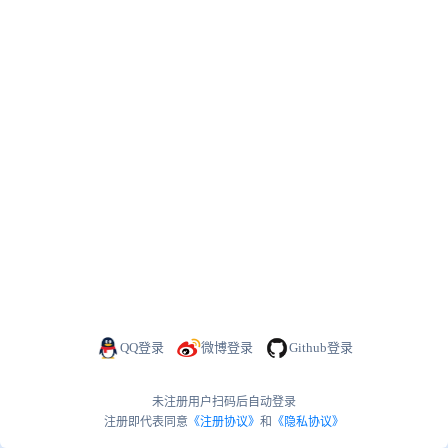
QQ登录
微博登录
Github登录
未注册用户扫码后自动登录
注册即代表同意
《注册协议》
和
《隐私协议》