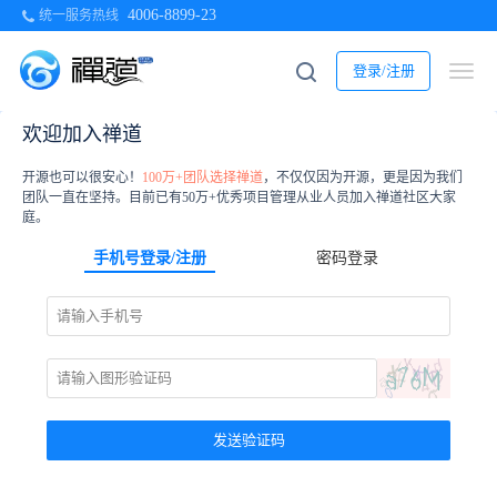
4006-8899-23
统一服务热线
登录/注册
欢迎加入禅道
开源也可以很安心！
100万+团队选择禅道
，不仅仅因为开源，更是因为我们
团队一直在坚持。目前已有50万+优秀项目管理从业人员加入禅道社区大家
庭。
手机号登录/注册
密码登录
发送验证码