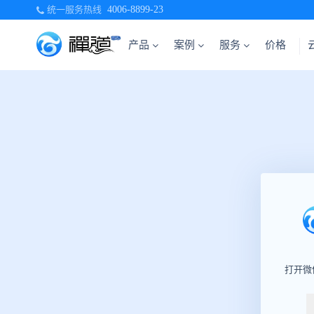
统一服务热线
4006-8899-23
产品
案例
服务
价格
打开微