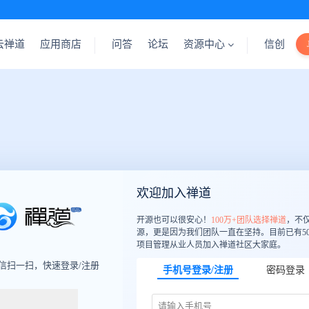
云禅道
应用商店
问答
论坛
资源中心
信创
欢迎加入禅道
开源也可以很安心！
100万+团队选择禅道
，不
源，更是因为我们团队一直在坚持。目前已有50
项目管理从业人员加入禅道社区大家庭。
信扫一扫，快速登录/注册
手机号登录/注册
密码登录