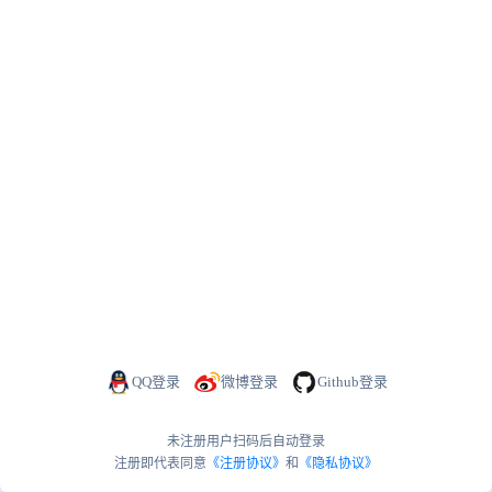
QQ登录
微博登录
Github登录
未注册用户扫码后自动登录
注册即代表同意
《注册协议》
和
《隐私协议》