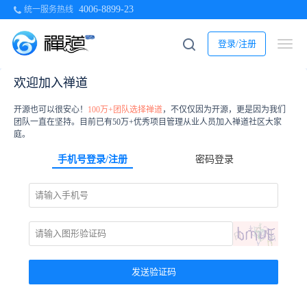
4006-8899-23
统一服务热线
登录/注册
欢迎加入禅道
开源也可以很安心！
100万+团队选择禅道
，不仅仅因为开源，更是因为我们
团队一直在坚持。目前已有50万+优秀项目管理从业人员加入禅道社区大家
庭。
手机号登录/注册
密码登录
发送验证码