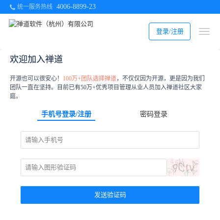
4006-8899-23
统一服务热线
登录/注册
欢迎加入禅道
开源也可以很安心！
100万+团队选择禅道
，不仅仅因为开源，更是因为我们
团队一直在坚持。目前已有50万+优秀项目管理从业人员加入禅道社区大家
庭。
手机号登录/注册
密码登录
发送验证码