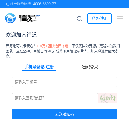
4006-8899-23
统一服务热线
登录/注册
欢迎加入禅道
开源也可以很安心！
100万+团队选择禅道
，不仅仅因为开源，更是因为我们
团队一直在坚持。目前已有50万+优秀项目管理从业人员加入禅道社区大家
庭。
手机号登录/注册
密码登录
发送验证码