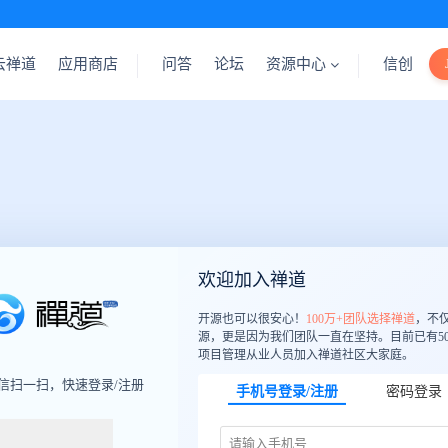
云禅道
应用商店
问答
论坛
资源中心
信创
欢迎加入禅道
开源也可以很安心！
100万+团队选择禅道
，不
源，更是因为我们团队一直在坚持。目前已有50
项目管理从业人员加入禅道社区大家庭。
信扫一扫，快速登录/注册
手机号登录/注册
密码登录