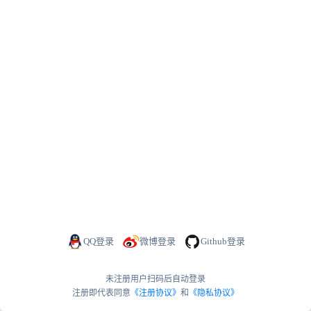
QQ登录
微博登录
Github登录
未注册用户扫码后自动登录
注册即代表同意
《注册协议》
和
《隐私协议》