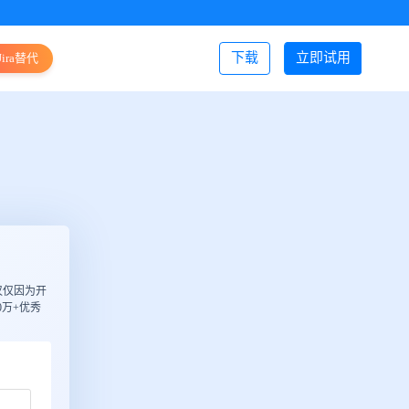
下载
立即试用
Jira替代
登录/注册
仅仅因为开
万+优秀