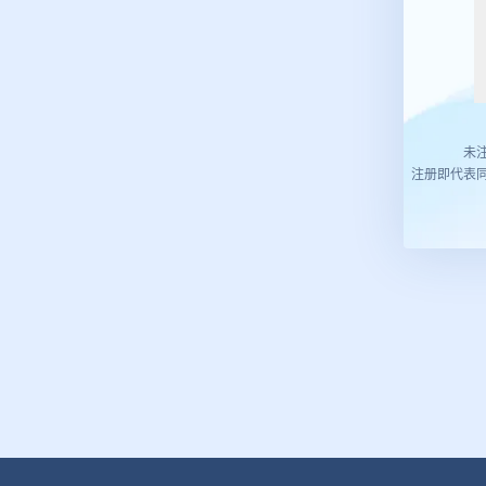
未
注册即代表