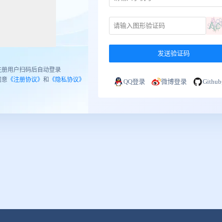
发送验证码
注册用户扫码后自动登录
同意
《注册协议》
和
《隐私协议》
QQ登录
微博登录
Gith