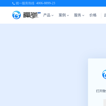
统一服务热线
4006-8899-23
产品
案例
服务
价格
打开微