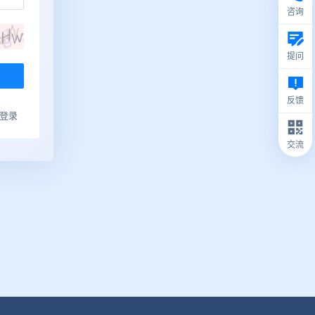
咨询
提问
反馈
ub登录
交流