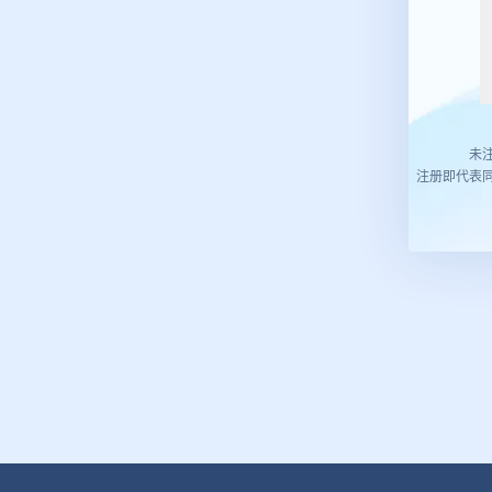
未
注册即代表