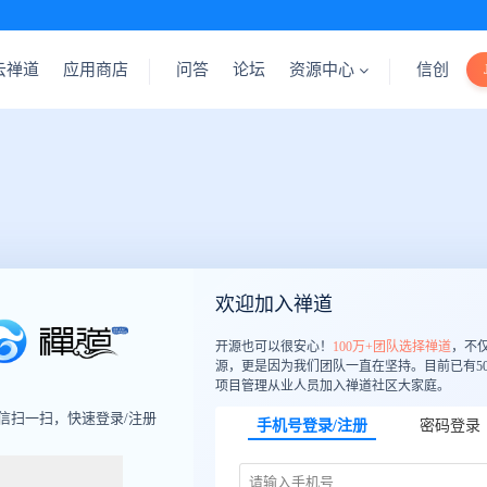
云禅道
应用商店
问答
论坛
资源中心
信创
欢迎加入禅道
开源也可以很安心！
100万+团队选择禅道
，不
源，更是因为我们团队一直在坚持。目前已有50
项目管理从业人员加入禅道社区大家庭。
信扫一扫，快速登录/注册
手机号登录/注册
密码登录