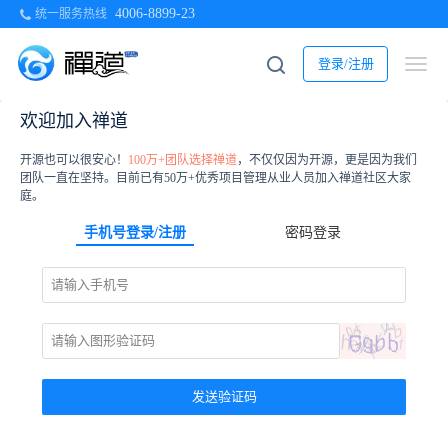
4006-8899-23
统一服务热线
登录/注册
欢迎加入禅道
开源也可以很安心！
100万+团队选择禅道
，不仅仅因为开源，更是因为我们
团队一直在坚持。目前已有50万+优秀项目管理从业人员加入禅道社区大家
庭。
手机号登录/注册
密码登录
发送验证码