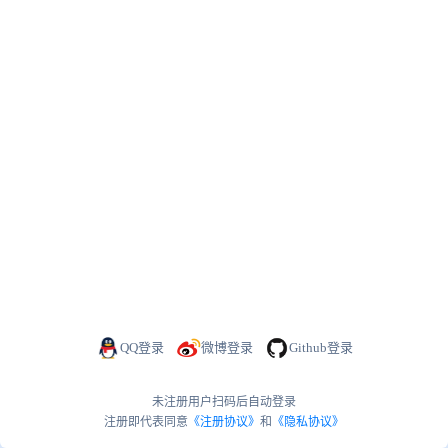
QQ登录
微博登录
Github登录
未注册用户扫码后自动登录
注册即代表同意
《注册协议》
和
《隐私协议》