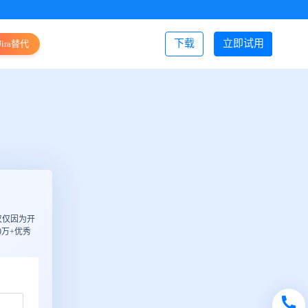
下载
立即试用
Jira替代
登录/注册
仅仅因为开
万+优秀