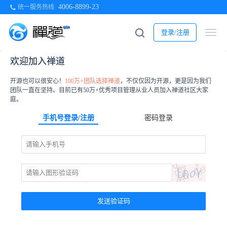
4006-8899-23
统一服务热线
登录/注册
欢迎加入禅道
开源也可以很安心！
100万+团队选择禅道
，不仅仅因为开源，更是因为我们
团队一直在坚持。目前已有50万+优秀项目管理从业人员加入禅道社区大家
庭。
手机号登录/注册
密码登录
发送验证码