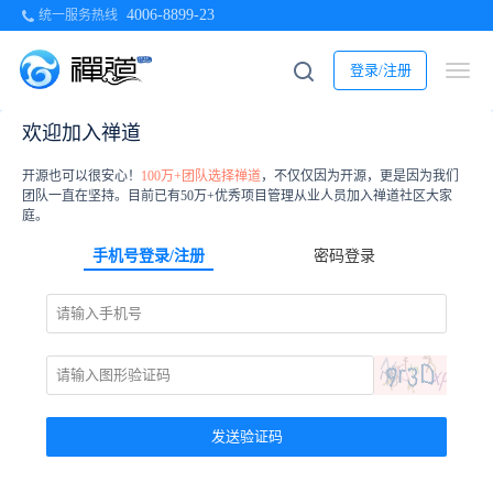
4006-8899-23
统一服务热线
登录/注册
欢迎加入禅道
开源也可以很安心！
100万+团队选择禅道
，不仅仅因为开源，更是因为我们
团队一直在坚持。目前已有50万+优秀项目管理从业人员加入禅道社区大家
庭。
手机号登录/注册
密码登录
发送验证码