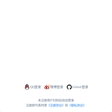
QQ登录
微博登录
Github登录
未注册用户扫码后自动登录
注册即代表同意
《注册协议》
和
《隐私协议》