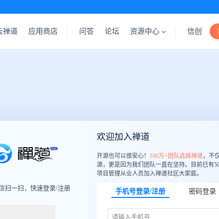
云禅道
应用商店
问答
论坛
资源中心
信创
欢迎加入禅道
开源也可以很安心！
100万+团队选择禅道
，不
源，更是因为我们团队一直在坚持。目前已有50
项目管理从业人员加入禅道社区大家庭。
信扫一扫，快速登录/注册
手机号登录/注册
密码登录