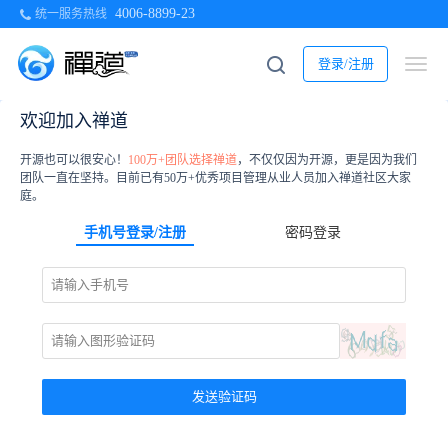
4006-8899-23
统一服务热线
登录/注册
欢迎加入禅道
开源也可以很安心！
100万+团队选择禅道
，不仅仅因为开源，更是因为我们
团队一直在坚持。目前已有50万+优秀项目管理从业人员加入禅道社区大家
庭。
手机号登录/注册
密码登录
发送验证码