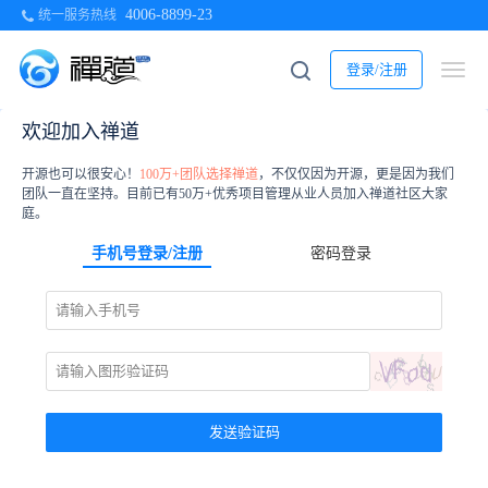
4006-8899-23
统一服务热线
登录/注册
欢迎加入禅道
开源也可以很安心！
100万+团队选择禅道
，不仅仅因为开源，更是因为我们
团队一直在坚持。目前已有50万+优秀项目管理从业人员加入禅道社区大家
庭。
手机号登录/注册
密码登录
发送验证码