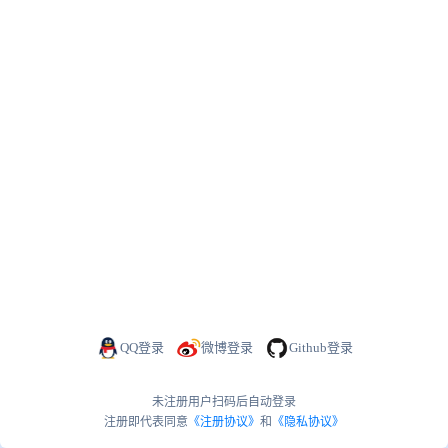
QQ登录
微博登录
Github登录
未注册用户扫码后自动登录
注册即代表同意
《注册协议》
和
《隐私协议》