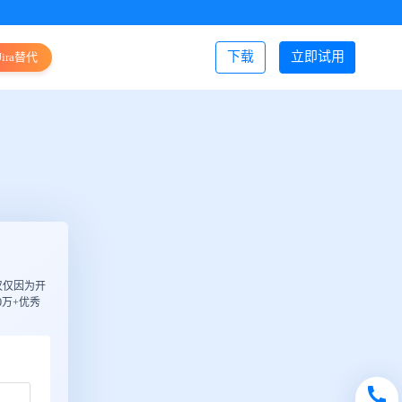
下载
立即试用
Jira替代
登录/注册
仅仅因为开
万+优秀