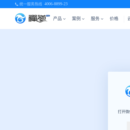
统一服务热线
4006-8899-23
产品
案例
服务
价格
打开微