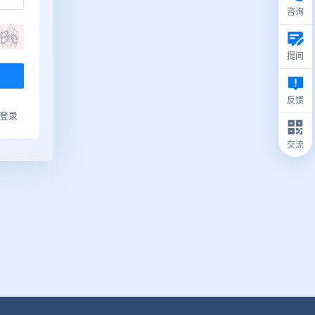
咨询
提问
反馈
ub登录
交流