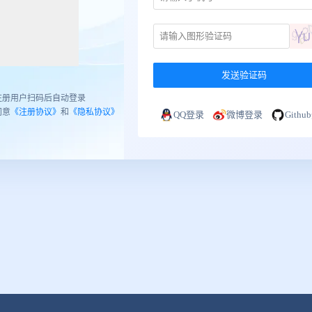
发送验证码
注册用户扫码后自动登录
同意
《注册协议》
和
《隐私协议》
QQ登录
微博登录
Gith