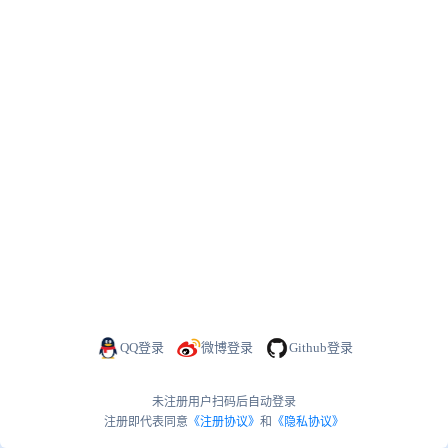
QQ登录
微博登录
Github登录
未注册用户扫码后自动登录
注册即代表同意
《注册协议》
和
《隐私协议》