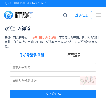
4006-8899-23
统一服务热线
登录/注册
欢迎加入禅道
开源也可以很安心！
100万+团队选择禅道
，不仅仅因为开源，更是因为我们
团队一直在坚持。目前已有50万+优秀项目管理从业人员加入禅道社区大家
庭。
手机号登录/注册
密码登录
发送验证码