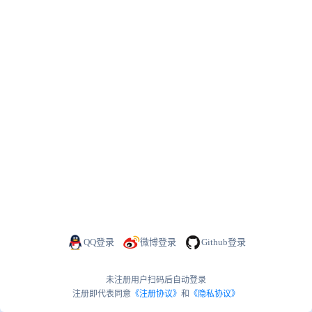
QQ登录
微博登录
Github登录
未注册用户扫码后自动登录
注册即代表同意
《注册协议》
和
《隐私协议》