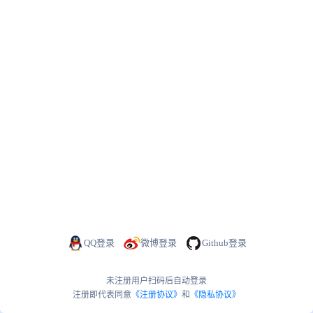
QQ登录
微博登录
Github登录
未注册用户扫码后自动登录
注册即代表同意
《注册协议》
和
《隐私协议》