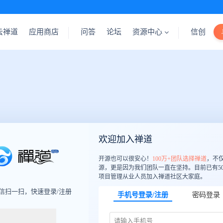
云禅道
应用商店
问答
论坛
资源中心
信创
欢迎加入禅道
开源也可以很安心！
100万+团队选择禅道
，不
源，更是因为我们团队一直在坚持。目前已有50
项目管理从业人员加入禅道社区大家庭。
信扫一扫，快速登录/注册
手机号登录/注册
密码登录