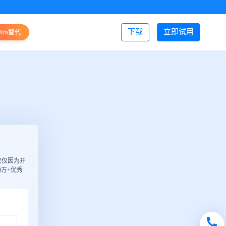
下载
立即试用
Jira替代
登录/注册
仅仅因为开
万+优秀