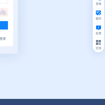
咨询
提问
反馈
ub登录
交流