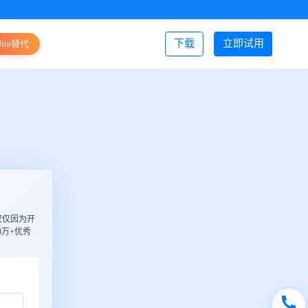
下载
立即试用
Jira替代
登录/注册
仅仅因为开
万+优秀