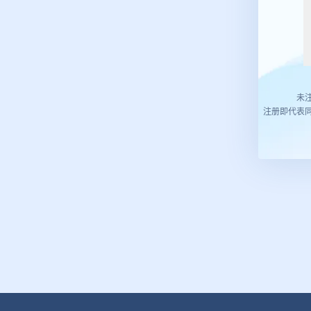
未
注册即代表