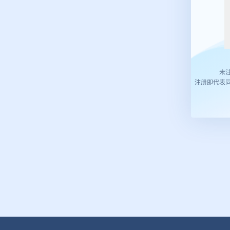
未
注册即代表