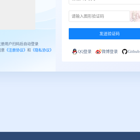
发送验证码
注册用户扫码后自动登录
同意
《注册协议》
和
《隐私协议》
QQ登录
微博登录
Gith