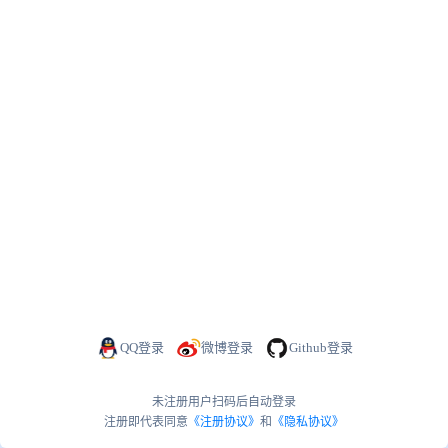
QQ登录
微博登录
Github登录
未注册用户扫码后自动登录
注册即代表同意
《注册协议》
和
《隐私协议》