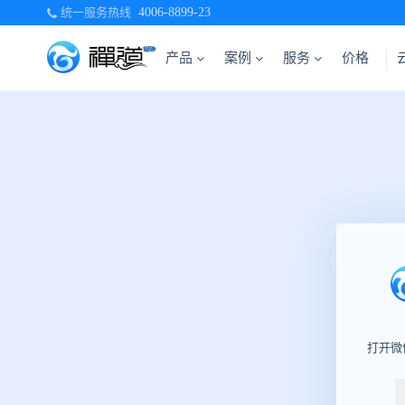
统一服务热线
4006-8899-23
产品
案例
服务
价格
打开微