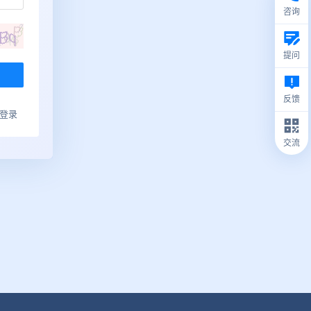
咨询
提问
反馈
ub登录
交流