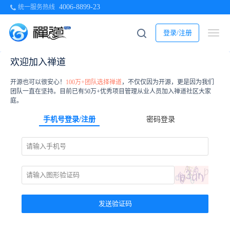
4006-8899-23
统一服务热线
登录/注册
欢迎加入禅道
开源也可以很安心！
100万+团队选择禅道
，不仅仅因为开源，更是因为我们
团队一直在坚持。目前已有50万+优秀项目管理从业人员加入禅道社区大家
庭。
手机号登录/注册
密码登录
发送验证码