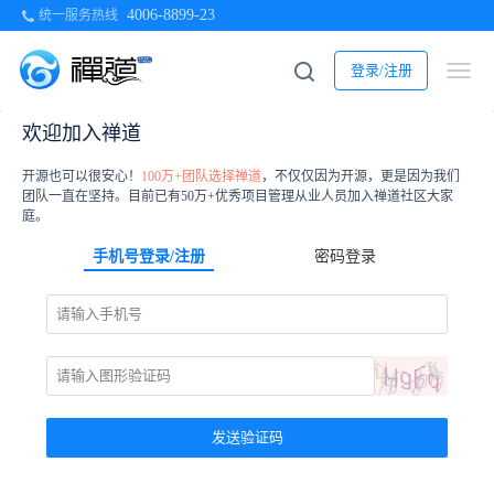
4006-8899-23
统一服务热线
登录/注册
欢迎加入禅道
开源也可以很安心！
100万+团队选择禅道
，不仅仅因为开源，更是因为我们
团队一直在坚持。目前已有50万+优秀项目管理从业人员加入禅道社区大家
庭。
手机号登录/注册
密码登录
发送验证码